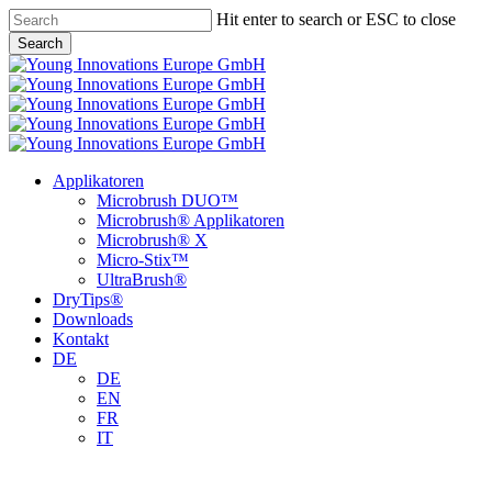
Skip
Hit enter to search or ESC to close
to
Search
main
Close
content
Search
Menu
Applikatoren
Microbrush DUO™
Microbrush® Applikatoren
Microbrush® X
Micro-Stix™
UltraBrush®
DryTips®
Downloads
Kontakt
DE
DE
EN
FR
IT