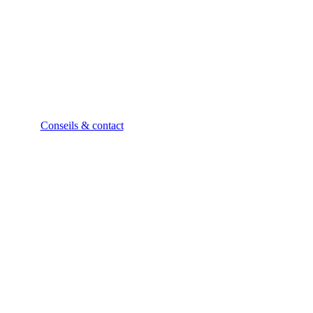
Vous souhaitez en savoir plus sur nos produits ?
Prenez rendez-vous avec nos experts produits ou
envoyez-nous d’abord votre demande en utilisant notre
formulaire de contact.
Conseils & contact