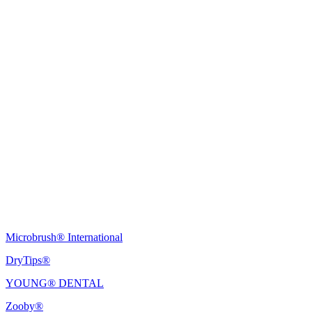
Young Innovations Europe GmbH
Mittermaierstraße 31
69115 Heidelberg
Allemagne
Tel.:
+49 (0) 6221 4345442
Fax: +49 (0) 6221 4539526
E-Mail:
info@ydnt.eu
Microbrush® International
DryTips®
YOUNG® DENTAL
Zooby®