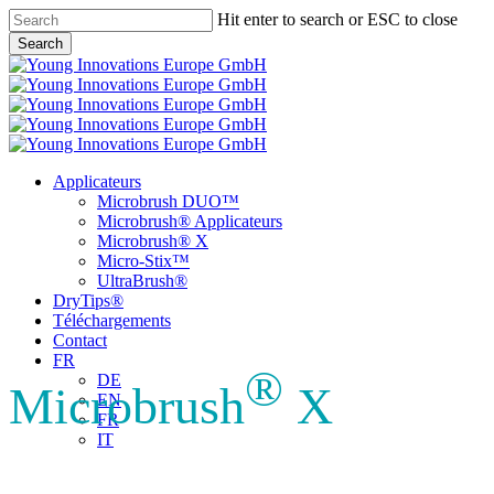
Skip
Hit enter to search or ESC to close
to
Search
main
Close
content
Search
Menu
Applicateurs
Microbrush DUO™
Microbrush® Applicateurs
Microbrush® X
Micro-Stix™
UltraBrush®
DryTips®
Téléchargements
Contact
FR
®
DE
Microbrush
X
EN
FR
IT